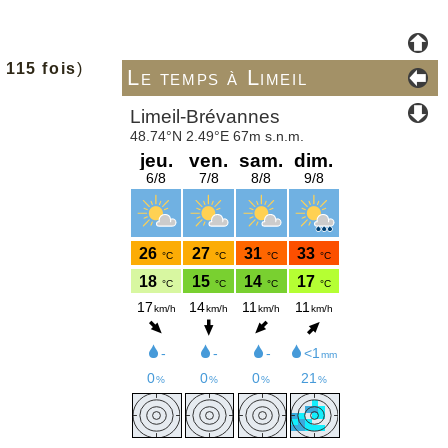
e
115 fois
)
Le temps à Limeil