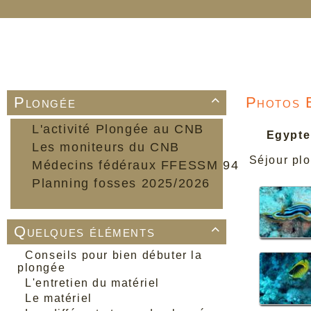
Plongée
Photos
E

L'activité Plongée au CNB
Egypte
Les moniteurs du CNB
Séjour pl
Médecins fédéraux FFESSM 94
Planning fosses 2025/2026
Quelques éléments

Conseils pour bien débuter la
plongée
L'entretien du matériel
Le matériel