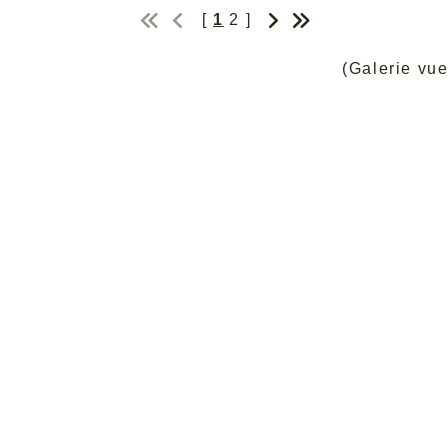
[
1
2
]
(Galerie vu